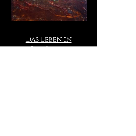
Das Leben in
Gemälden
Herzlich Willkommen auf meiner
Webseite! Ich freue mich, einige
meiner Werke hier präsentieren zu
können.
Sie finden mich & meine Bilder
entweder auf
Ausstellungen
oder bei
Interesse auch in Klosterneuburg.
Ich freue mich, wenn Sie mich
kontaktieren!
Falls Sie am laufenden sein wollen