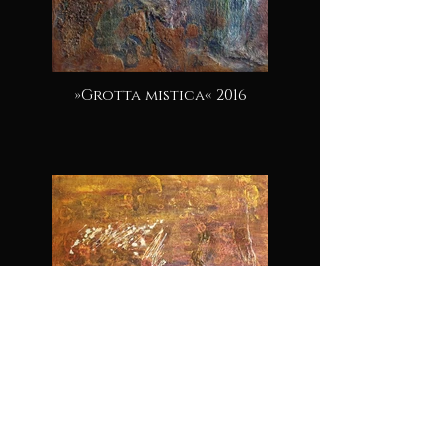
»Grotta mistica« 2016
»Vulcano« 2014